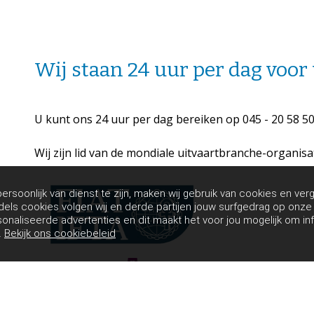
Wij staan 24 uur per dag voor 
U kunt ons 24 uur per dag bereiken op 045 - 20 58 5
Wij zijn lid van de mondiale uitvaartbranche-organisa
rsoonlijk van dienst te zijn, maken wij gebruik van cookies en verg
dels cookies volgen wij en derde partijen jouw surfgedrag op onz
sonaliseerde advertenties en dit maakt het voor jou mogelijk om in
.
Bekijk ons cookiebeleid