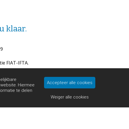
u klaar.
09
tie FIAT-IFTA.
elijkbare
Accepteer alle cookies
e website. Hiermee
formatie te delen
Weiger alle cookies