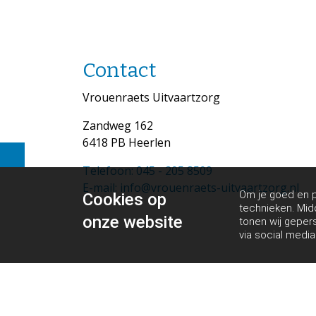
Contact
Vrouenraets Uitvaartzorg
Zandweg 162
6418 PB Heerlen
Telefoon: 045 - 205 8509
E-mail: info@vrouenraets-uitvaartzorg.nl
Om je goed en pe
Cookies op
technieken. Mid
onze website
tonen wij geper
via social media