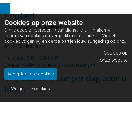
Contact
Cookies op
onze website
Vrouenraets Uitvaartzorg
Om je goed en persoonlijk van dienst te zijn, maken wij
gebruik van cookies en vergelijkbare technieken. Middels
Zandweg 162
cookies volgen wij en derde partijen jouw surfgedrag op onze
6418 PB Heerlen
website. Hiermee tonen wij gepersonaliseerde advertenties
en dit maakt het voor jou mogelijk om informatie te delen via
Cookies op
Telefoon: 045 - 205 8509
social media.
Bekijk ons cookiebeleid
onze website
E-mail: info@vrouenraets-uitvaartzorg.nl
Accepteer alle cookies
Wij staan 24 uur per dag voor u
klaar.
Weiger alle cookies
U kunt ons 24 uur per dag bereiken op 045 - 20 58 509
Wij zijn lid van de mondiale uitvaartbranche-organisatie
FIAT-IFTA.